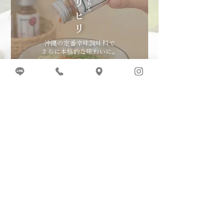
ヒリヒリ
沖縄の定番辛味調味料で
さらに本格的な味わいに。
【沖縄そばセット付き】
​ そばまかい絵付け体験
8,800
yen
（沖縄そばセット込み）
税込
※別途送料、
先着10名様限定
完成作品とセット商品を
まとめてお届けいたします。
​セット内容
・沖縄そば（1食分）
・ヒリヒリ（島唐辛子）
・ 朱塗り箸（一膳）