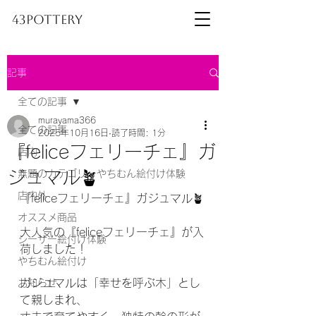
43pottery
記事
全ての記事
murayama366
全ての記事
2025年10月16日
読了時間: 1分
​『feliceフェリーチェ』ガ
店内
ジュマル🪴
無題のカテゴリーやちむん絵付け体験
店内外
『feliceフェリーチェ』ガジュマル🪴
オススメ商品
大人気の『feliceフェリーチェ』が入
シーサー絵付け体験
荷しました！
やちむん絵付け
ガジュマルは「幸せを呼ぶ木」とし
お知らせ
て親しまれ、