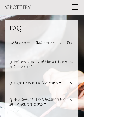
43pottery
FAQ
店舗について
体験について
ご予約について
Q. 絵付けするお皿の種類は当日決めて
も良いですか？
A. 当日もごゆっくりお選びいただけますのでご安
Q. 2人で1つのお皿を作れますか？
心ください。 在庫状況・時期により、サイズや型
が異なる場合や、ご希望の器をご用意できない事
A. お一人様1点以上でのご参加をお願いしており
もございますのでご了承ください。
Q. 小さな子供も「やちむん絵付け体
ます。 「やちむん大皿絵付け体験」のみ、1点を4
験」に参加できますか？
名までシェア可能です。記念日やお祝い品にお勧
めです。
A. 「やちむん絵付け体験」は、自由に重ねたり混