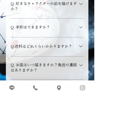
Q. 好きなキャラクターの絵を描けます
ぜたりできない特徴があり、 筆や絵の具を扱う際
か？
にいくつかのルールを守って頂きながら体験いた
だく内容となります。 職人が実際に使う絵の具を
A. 描いていただく事は可能ですが、 使用する絵の
扱っていただくため、するすると伸びるものでは
Q. 手形はできますか？
具（釉薬）の特性上、細かいデザインよりも 一筆
なく難易度は高めです。 ご参加される場合は、保
書きなど大胆なデザインとの相性が良く、 やちむ
A. 可能です。方法をレクチャーさせていただきま
護者の方同伴にてサポートしていただく事をお願
んらしい温かみのある雰囲気に仕上がります。
Q.送料はどれくらいかかりますか？
すので、 ご希望の場合はお気軽にお申し付けくだ
いしております。 3〜8歳ごろのお子様にはカラフ
さい。
ルな10色を使って 自由にお絵描きを楽しめるクレ
A.【体験器(2980yen〜)＋発送先ごとの送料】 当
ヨンタイプのkids!やちむん絵付け体験をお勧めし
Q. お皿はいつ届きますか？発送の連絡
日のご精算となります。 ◎国内送料 ・沖縄県外
ております。 当日サンプルをご覧いただきながら
はありますか？
1600円(6点以内) ・沖縄県内1100円(6点以内) ※7
プランを決めていただく事も 可能ですので、いず
点以上の場合、県内外問わず2100円 ◎海外送料
A. 体験日からお手元へのお届けまで、おおよそ
れかのプランにてご予約ください。
アジア・・・3300円(3点以内) 5500円(4点以上)
Q. 引っ越し予定のため住所変更は可能
2〜3ヶ月のお時間をいただいております。 ※時期
ですか？
北米・オセアニア・・・4400円(3点以内)
により前後いたします 尚、発送完了のご連絡は差
7700円(4点以上) ヨーロ
し上げておりません。 焼成からお仕上げ、梱包作
A. 当店の公式HP左下に表示されるLINE問い合わ
ッパ・・・5500円(3点以内)
業まで一つ一つ丁寧にさせて頂きますので、忘れ
せフォームよりご連絡ください。お届け先の変更
8800円(4点以上) ※受取時に別途、関税や消費税
た頃にそっと届くサプライズのように楽しみにお
をさせて頂きます。
がかかる場合がございます。
待ちいただけますと幸いです。
Laboratorio 43pottery