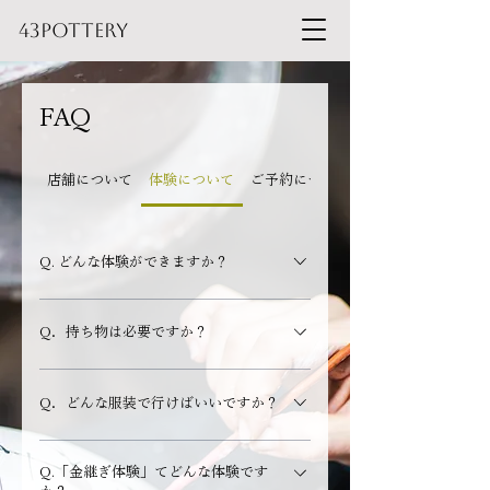
43pottery
FAQ
店舗について
体験について
ご予約について
Q. どんな体験ができますか？
A. 現在、下記体験をご用意しております。・金継
Q．持ち物は必要ですか？
ぎ体験・やちむん絵付け体験・kids!やちむん絵付
け体験・そばマカイ絵付け体験・やちむん大皿絵
A．いずれの体験も特に必要な持ち物はございま
付け体験・いきもの絵付け体験※やちむん作り体
Q．どんな服装で行けばいいですか？
せん。 手ぶらでご参加いただけます。
験は「 Laboratorio dalmare」または
「Laboratrio Arcadia」HPよりご予約可能です。
A．基本的には自由な服装でご参加いただけます。
Q.「金継ぎ体験」てどんな体験です
ただし釉薬などを使用するため、気になる方は汚