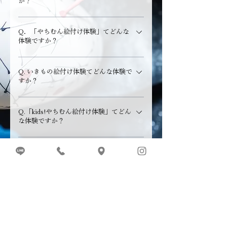
か？
れても問題ない服装でのご来店をおすすめしてお
ります。 エプロンのご用意はございますが、完全
A.当店の金継ぎ体験は、欠けや割れのある器を修
に防げるものではないためご注意ください。
Q．「やちむん絵付け体験」てどんな
復しながら、新たな美しさを生み出す体験です。
体験ですか？
ヤスリがけ・接着・補修・金のライン入れまでの
工程を、ご自身の手で行っていただきます。 日本
A.実際に職人が使用する３色の釉薬を使い、筆で
の伝統技法をベースに、どなたでも体験できるよ
Q. いきもの絵付け体験てどんな体験で
描く本格的な体験です。 通常の絵の具のように色
すか？
う簡易的な方法でご案内しております。 体験いた
を混ぜ合わせることはできず、扱いにコツが必要
だいた器は当日でお持ち帰りいただけます。 ※食
なため やや難易度は高めですが、やちむんならで
A. お好みのいきものに自由に絵を描いて、自分だ
器としてのご使用はいただけませんが小物入れや
はの風合いに仕上がります。 対象年齢は設けてお
Q.「kids!やちむん絵付け体験」てどん
けのオリジナル作品を作る体験です。シーサーや
インテリアとしてお楽しみいただけます。
な体験ですか？
りませんが、小学生以下のお子様は保護者の方と
ジンベエザメ、ウミガメ、恐竜など、たくさんの種
ご参加いただくことをお勧めします。 8歳ごろま
類から色付けを楽しめます。完成した作品はその
A.１０色のクレヨンタイプの釉薬を使用し、自由
でのちいさなお子様には「kids!やちむん絵付け体
まま当日お持ち帰りいただけます。
Q.「やちむん大皿絵付け体験」てどん
に重ねたり混ぜたりしながら描ける体験です。 小
験」がおすすめです。
な体験？
さなお子様でも扱いやすく、直感的に楽しんでい
ただけます。 お子様自身の自由な発想や表現を大
A.当店の体験で一番大きな「３０cm大皿」に絵付
切にした体験のため 保護者の方の手助けはできる
けをしていただけます。 やちむん絵付け体験で使
だけご遠慮いただいております。 お子さまが自分
用する３色の釉薬と、kids!やちむん絵付けで使用
の手で描く時間を、あたたかく見守っていただけ
する１０色のクレヨンタイプの釉薬をどちらも使
Laboratorio 43pottery
ますと幸いです。 保護者の方も、お子様のお近く